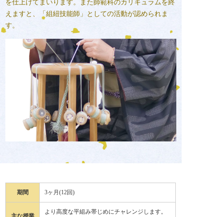
を仕上げてまいります。また師範科のカリキュラムを終
えますと、「組紐技能師」としての活動が認められま
す。
期間
3ヶ月(12回)
より高度な平組み帯じめにチャレンジします。
主な授業