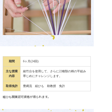
期間
6ヶ月(24回)
主な授業
綾竹台を使用して、さらに22種類の柄の平組み
内容
帯じめにチャレンジします。
取得免許
豊縄流 組ひも 助教授 免許
組ひも開業認可資格が得られます。