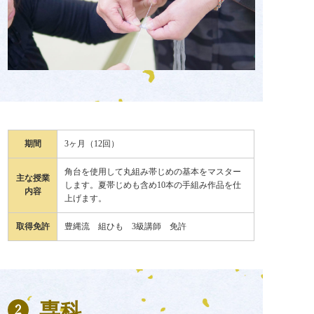
期間
3ヶ月（12回）
角台を使用して丸組み帯じめの基本をマスター
主な授業
します。夏帯じめも含め10本の手組み作品を仕
内容
上げます。
取得免許
豊縄流 組ひも 3級講師 免許
専科