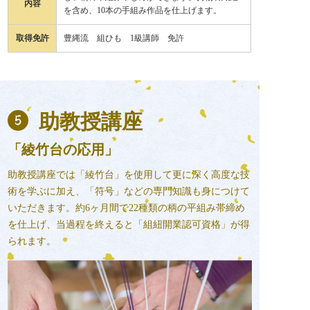
内容
を含め、10本の手組み作品を仕上げます。
取得免許
豊縄流 組ひも 1級講師 免許
助教授講座
「綾竹台の応用」
助教授講座では「綾竹台」を使用して更に深く高度な技
術を学ぶに加え、「符号」などの専門知識も身につけて
いただきます。約6ヶ月間で22種類の柄の平組み帯締め
を仕上げ、当過程を終えると「組紐開業認可資格」が得
られます。