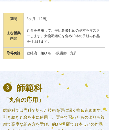
期間
3ヶ月（12回）
丸台を使用して、平組み帯じめの基本をマスタ
主な授業
ーします。女物羽織紐を含め10本の手組み作品
内容
を仕上げます。
取得免許
豊縄流 組ひも 2級講師 免許
師範科
「丸台の応用」
師範科では専科で培った技術を更に深く推し進めます。
引き続き丸台を主に使用し、専科で習ったものよりも複
雑で高度な組み方を学び、約3ヶ月間で11本ほどの作品