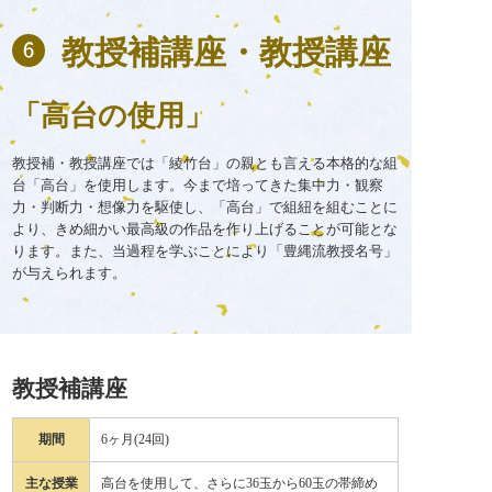
教授補講座・
教授講座
「高台の使用」
教授補・教授講座では「綾竹台」の親とも言える本格的な組
台「高台」を使用します。今まで培ってきた集中力・観察
力・判断力・想像力を駆使し、「高台」で組紐を組むことに
より、きめ細かい最高級の作品を作り上げることが可能とな
ります。また、当過程を学ぶことにより「豊縄流教授名号」
が与えられます。
教授補講座
期間
6ヶ月(24回)
主な授業
高台を使用して、さらに36玉から60玉の帯締め